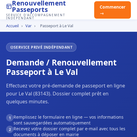
Renouvellement
Commencer
Passeports
→
SERVICE D'ACCOMPAGNEMENT
INDÉPENDANT
Accueil
›
Var
›
Passeport à Le Val
SERVICE PRIVÉ INDÉPENDANT
Demande / Renouvellement
Passeport à Le Val
Effectuez votre pré-demande de passeport en ligne
pour Le Val (83143). Dossier complet prêt en
quelques minutes.
Remplissez le formulaire en ligne — vos informations
1
sont sauvegardées automatiquement
Recevez votre dossier complet par e-mail avec tous les
2
documents à déposer en mairie