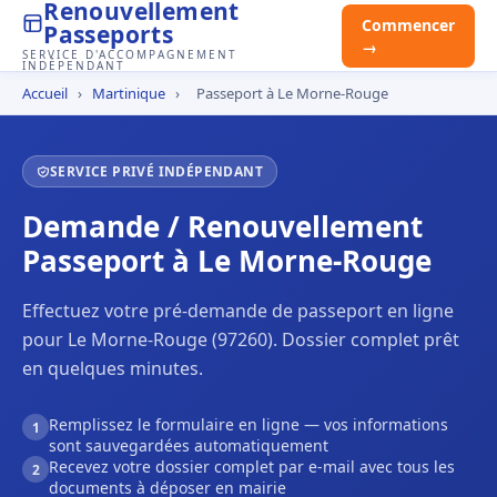
Renouvellement
Commencer
Passeports
→
SERVICE D'ACCOMPAGNEMENT
INDÉPENDANT
Accueil
›
Martinique
›
Passeport à Le Morne-Rouge
SERVICE PRIVÉ INDÉPENDANT
Demande / Renouvellement
Passeport à Le Morne-Rouge
Effectuez votre pré-demande de passeport en ligne
pour Le Morne-Rouge (97260). Dossier complet prêt
en quelques minutes.
Remplissez le formulaire en ligne — vos informations
1
sont sauvegardées automatiquement
Recevez votre dossier complet par e-mail avec tous les
2
documents à déposer en mairie