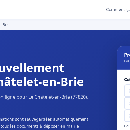
Comment ça
n-Brie
Pr
For
uvellement
hâtelet-en-Brie
Ce
 ligne pour Le Châtelet-en-Brie (77820).
ormations sont sauvegardées automatiquement
c tous les documents à déposer en mairie
Pou