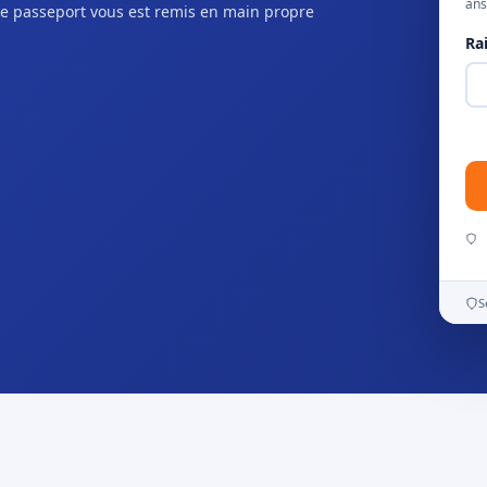
ans
e passeport vous est remis en main propre
Ra
S