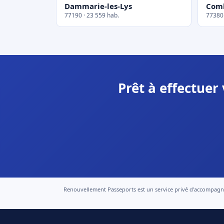
Dammarie-les-Lys
Comb
77190 · 23 559 hab.
77380 
Prêt à effectuer
Renouvellement Passeports est un service privé d'accompagneme