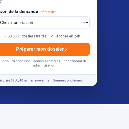
)"
ison de la demande
Nécessaire
✓ 50 000+ dossiers traités · ✓ Réponse en 24h
Préparer mon dossier
Formulaire sécurisé · Données chiffrées · Indépendant de
l'administration
écurisé SSL
10 min en moyenne
Données protégées