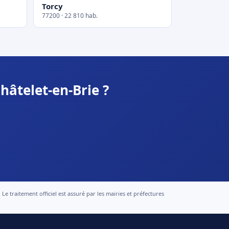
Torcy
77200 · 22 810 hab.
hâtelet-en-Brie ?
 traitement officiel est assuré par les mairies et préfectures