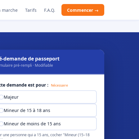
 marche
Tarifs
F.A.Q.
Commencer →
é-demande de passeport
mulaire pré-rempli · Modifiable
tte demande est pour :
Nécessaire
Majeur
Mineur de 15 à 18 ans
Mineur de moins de 15 ans
r une personne qui a 15 ans, cocher "Mineur (15–18