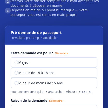
Recevez votre dossier complet par e-mail avec tous les
2
documents à déposer en mairie
Déposez en mairie ou point numérique — votre
3
passeport vous est remis en main propre
Pré-demande de passeport
Formulaire pré-rempli · Modifiable
Cette demande est pour :
Nécessaire
Majeur
Mineur de 15 à 18 ans
Mineur de moins de 15 ans
Pour une personne qui a 15 ans, cocher "Mineur (15–18 ans)"
Raison de la demande
Nécessaire