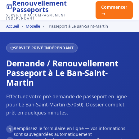
Renouvellement
Commencer
Passeports
→
SERVICE D'ACCOMPAGNEMENT
INDÉPENDANT
Accueil
›
Moselle
›
Passeport à Le Ban-Saint-Martin
SERVICE PRIVÉ INDÉPENDANT
Demande / Renouvellement
Passeport à Le Ban-Saint-
Martin
Effectuez votre pré-demande de passeport en ligne
pour Le Ban-Saint-Martin (57050). Dossier complet
prêt en quelques minutes.
Remplissez le formulaire en ligne — vos informations
1
sont sauvegardées automatiquement