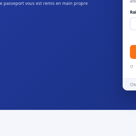
ans
e passeport vous est remis en main propre
Ra
S