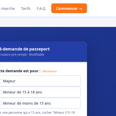
 marche
Tarifs
F.A.Q.
Commencer →
é-demande de passeport
mulaire pré-rempli · Modifiable
tte demande est pour :
Nécessaire
Majeur
Mineur de 15 à 18 ans
Mineur de moins de 15 ans
r une personne qui a 15 ans, cocher "Mineur (15–18