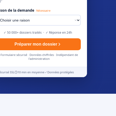
)"
ison de la demande
Nécessaire
✓ 50 000+ dossiers traités · ✓ Réponse en 24h
Préparer mon dossier
Formulaire sécurisé · Données chiffrées · Indépendant de
l'administration
écurisé SSL
10 min en moyenne
Données protégées