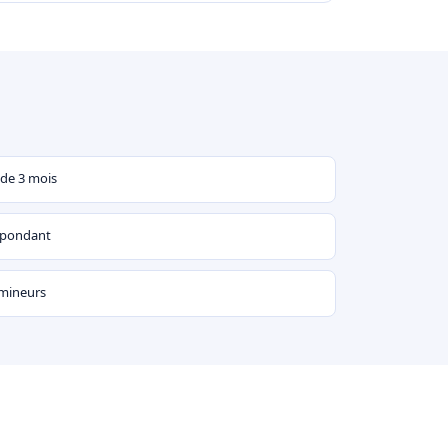
 de 3 mois
espondant
 mineurs