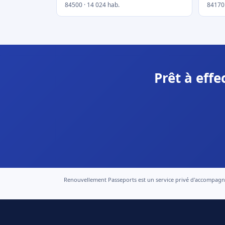
84500 · 14 024 hab.
84170 
Prêt à eff
Renouvellement Passeports est un service privé d'accompagneme