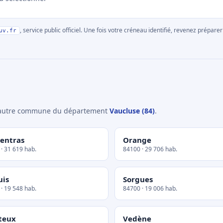
, service public officiel. Une fois votre créneau identifié, revenez prépa
uv.fr
e autre commune du département
Vaucluse (84)
.
entras
Orange
· 31 619 hab.
84100 · 29 706 hab.
uis
Sorgues
· 19 548 hab.
84700 · 19 006 hab.
teux
Vedène