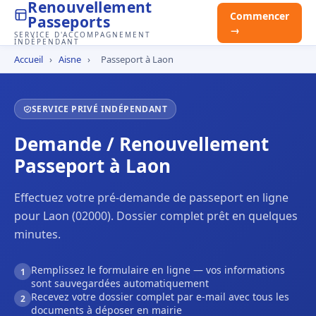
Renouvellement
Commencer
Passeports
→
SERVICE D'ACCOMPAGNEMENT
INDÉPENDANT
Accueil
›
Aisne
›
Passeport à Laon
SERVICE PRIVÉ INDÉPENDANT
Demande / Renouvellement
Passeport à Laon
Effectuez votre pré-demande de passeport en ligne
pour Laon (02000). Dossier complet prêt en quelques
minutes.
Remplissez le formulaire en ligne — vos informations
1
sont sauvegardées automatiquement
Recevez votre dossier complet par e-mail avec tous les
2
documents à déposer en mairie