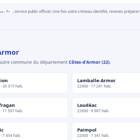
, service public officiel. Une fois votre créneau identifié, revenez prépa
uv.fr
Armor
e autre commune du département
Côtes-d'Armor (22)
.
ion
Lamballe-Armor
· 20 315 hab.
22400 · 17 241 hab.
fragan
Loudéac
· 11 507 hab.
22600 · 9 987 hab.
ic
Paimpol
· 7 454 hab.
22500 · 7 341 hab.