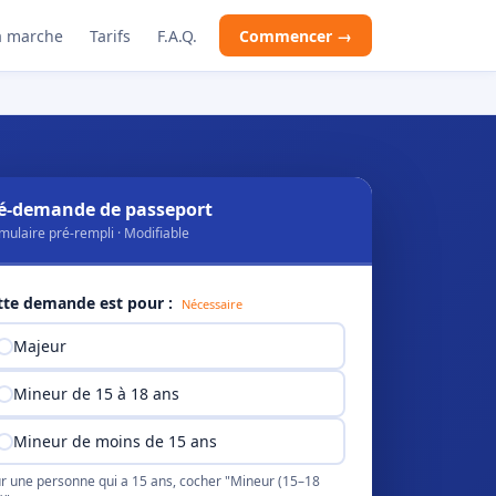
 marche
Tarifs
F.A.Q.
Commencer →
é-demande de passeport
mulaire pré-rempli · Modifiable
tte demande est pour :
Nécessaire
Majeur
Mineur de 15 à 18 ans
Mineur de moins de 15 ans
r une personne qui a 15 ans, cocher "Mineur (15–18