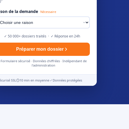
)"
ison de la demande
Nécessaire
✓ 50 000+ dossiers traités · ✓ Réponse en 24h
Préparer mon dossier
Formulaire sécurisé · Données chiffrées · Indépendant de
l'administration
écurisé SSL
10 min en moyenne
Données protégées