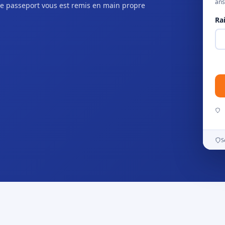
ans
e passeport vous est remis en main propre
Ra
S