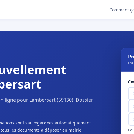
Comment ça
Pr
For
uvellement
bersart
Ce
n ligne pour Lambersart (59130). Dossier
ormations sont sauvegardées automatiquement
c tous les documents à déposer en mairie
Pou