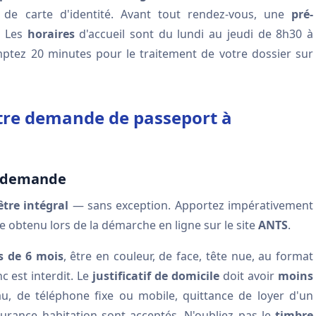
de carte d'identité. Avant tout rendez-vous, une
pré-
. Les
horaires
d'accueil sont du lundi au jeudi de 8h30 à
ptez 20 minutes pour le traitement de votre dossier sur
otre demande de passeport à
e demande
être intégral
— sans exception. Apportez impérativement
obtenu lors de la démarche en ligne sur le site
ANTS
.
s de 6 mois
, être en couleur, de face, tête nue, au format
 est interdit. Le
justificatif de domicile
doit avoir
moins
'eau, de téléphone fixe ou mobile, quittance de loyer d'un
surance habitation sont acceptés. N'oubliez pas le
timbre