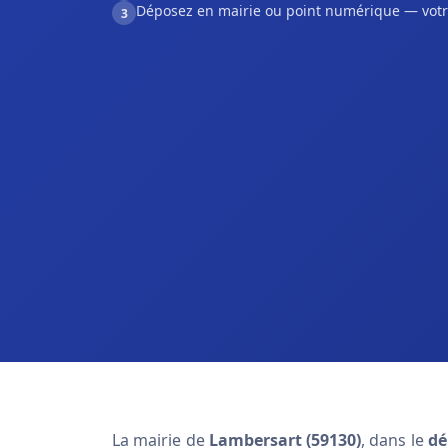
Déposez en mairie ou point numérique — votr
3
La mairie de
Lambersart (59130)
, dans le
dé