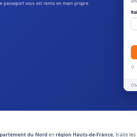
ans
e passeport vous est remis en main propre
Ra
S
partement du Nord
en
région Hauts-de-France
, traite les