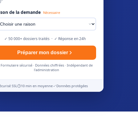
)"
ison de la demande
Nécessaire
✓ 50 000+ dossiers traités · ✓ Réponse en 24h
Préparer mon dossier
Formulaire sécurisé · Données chiffrées · Indépendant de
l'administration
écurisé SSL
10 min en moyenne
Données protégées