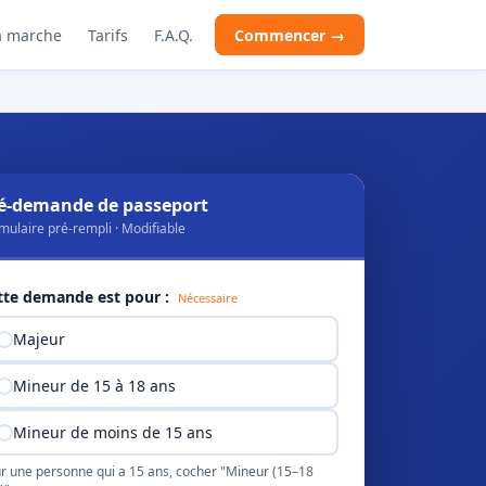
 marche
Tarifs
F.A.Q.
Commencer →
é-demande de passeport
mulaire pré-rempli · Modifiable
tte demande est pour :
Nécessaire
Majeur
Mineur de 15 à 18 ans
Mineur de moins de 15 ans
r une personne qui a 15 ans, cocher "Mineur (15–18