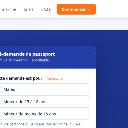
 marche
Tarifs
F.A.Q.
Commencer →
é-demande de passeport
mulaire pré-rempli · Modifiable
tte demande est pour :
Nécessaire
Majeur
Mineur de 15 à 18 ans
Mineur de moins de 15 ans
r une personne qui a 15 ans, cocher "Mineur (15–18