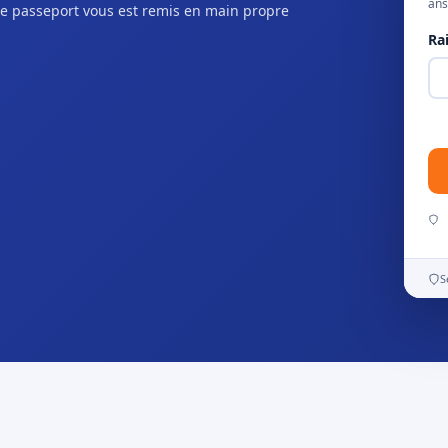
ans
e passeport vous est remis en main propre
Ra
S