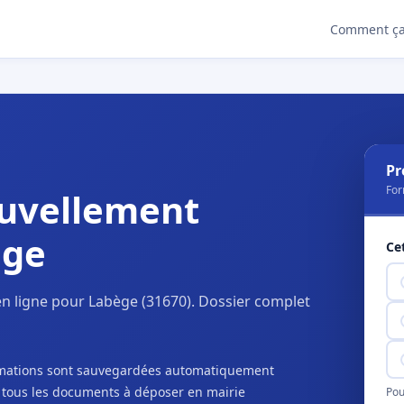
Comment ça
Pr
For
uvellement
ège
Ce
n ligne pour Labège (31670). Dossier complet
ormations sont sauvegardées automatiquement
c tous les documents à déposer en mairie
Pou