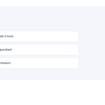
 de 3 mois
espondant
 mineurs