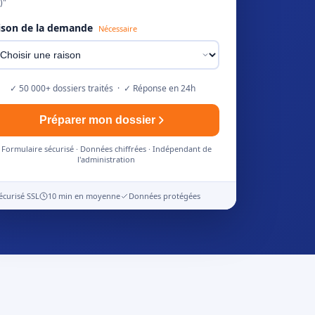
)"
ison de la demande
Nécessaire
✓ 50 000+ dossiers traités · ✓ Réponse en 24h
Préparer mon dossier
Formulaire sécurisé · Données chiffrées · Indépendant de
l'administration
écurisé SSL
10 min en moyenne
Données protégées