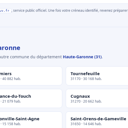
, service public officiel. Une fois votre créneau identifié, revenez prépa
uv.fr
aronne
e autre commune du département
Haute-Garonne (31)
.
miers
Tournefeuille
· 40 882 hab.
31170 · 30 168 hab.
sance-du-Touch
Cugnaux
· 21 079 hab.
31270 · 20 662 hab.
nville-Saint-Agne
Saint-Orens-de-Gameville
· 15 158 hab.
31650 · 14 646 hab.