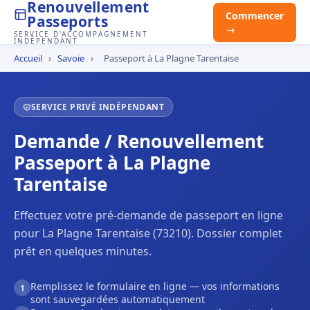
Renouvellement
Commencer
Passeports
→
SERVICE D'ACCOMPAGNEMENT
INDÉPENDANT
Accueil
›
Savoie
›
Passeport à La Plagne Tarentaise
SERVICE PRIVÉ INDÉPENDANT
Demande / Renouvellement
Passeport à La Plagne
Tarentaise
Effectuez votre pré-demande de passeport en ligne
pour La Plagne Tarentaise (73210). Dossier complet
prêt en quelques minutes.
Remplissez le formulaire en ligne — vos informations
1
sont sauvegardées automatiquement