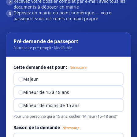
Recevez votre dossier complet par e-mail avec tous les
2
documents à déposer en mairie
Déposez en mairie ou point numérique — votre
3
passeport vous est remis en main propre
Pré-demande de passeport
Formulaire pré-rempli · Modifiable
Cette demande est pour :
Nécessaire
Majeur
Mineur de 15 à 18 ans
Mineur de moins de 15 ans
Pour une personne qui a 15 ans, cocher "Mineur (15–18 ans)"
Raison de la demande
Nécessaire