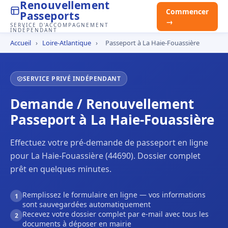
Renouvellement
Commencer
Passeports
→
SERVICE D'ACCOMPAGNEMENT
INDÉPENDANT
Accueil
›
Loire-Atlantique
›
Passeport à La Haie-Fouassière
SERVICE PRIVÉ INDÉPENDANT
Demande / Renouvellement
Passeport à La Haie-Fouassière
Effectuez votre pré-demande de passeport en ligne
pour La Haie-Fouassière (44690). Dossier complet
prêt en quelques minutes.
Remplissez le formulaire en ligne — vos informations
1
sont sauvegardées automatiquement
Recevez votre dossier complet par e-mail avec tous les
2
documents à déposer en mairie