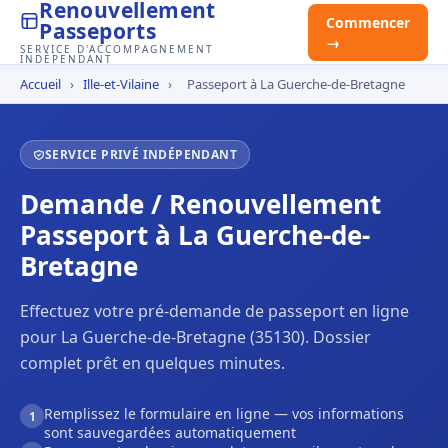
Renouvellement
Commencer
Passeports
→
SERVICE D'ACCOMPAGNEMENT
INDÉPENDANT
Accueil
›
Ille-et-Vilaine
›
Passeport à La Guerche-de-Bretagne
SERVICE PRIVÉ INDÉPENDANT
Demande / Renouvellement
Passeport à La Guerche-de-
Bretagne
Effectuez votre pré-demande de passeport en ligne
pour La Guerche-de-Bretagne (35130). Dossier
complet prêt en quelques minutes.
Remplissez le formulaire en ligne — vos informations
1
sont sauvegardées automatiquement