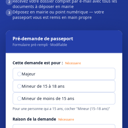
Recevez votre dossier complet par e-mail avec tous les
2
documents à déposer en mairie
Déposez en mairie ou point numérique — votre
3
passeport vous est remis en main propre
Pré-demande de passeport
Formulaire pré-rempli · Modifiable
Cette demande est pour :
Nécessaire
Majeur
Mineur de 15 à 18 ans
Mineur de moins de 15 ans
Pour une personne qui a 15 ans, cocher "Mineur (15–18 ans)"
Raison de la demande
Nécessaire