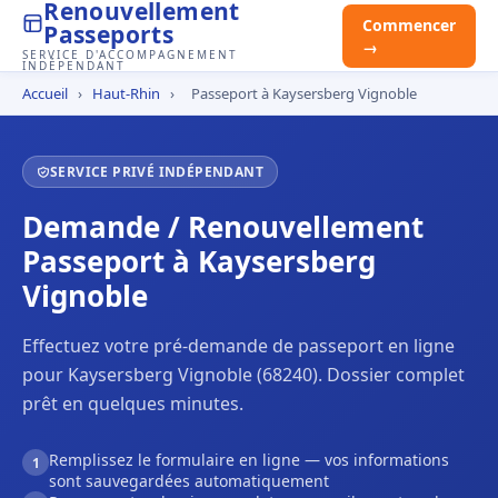
Renouvellement
Commencer
Passeports
→
SERVICE D'ACCOMPAGNEMENT
INDÉPENDANT
Accueil
›
Haut-Rhin
›
Passeport à Kaysersberg Vignoble
SERVICE PRIVÉ INDÉPENDANT
Demande / Renouvellement
Passeport à Kaysersberg
Vignoble
Effectuez votre pré-demande de passeport en ligne
pour Kaysersberg Vignoble (68240). Dossier complet
prêt en quelques minutes.
Remplissez le formulaire en ligne — vos informations
1
sont sauvegardées automatiquement