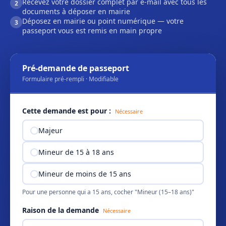
Recevez votre dossier complet par e-mail avec tous les
2
documents à déposer en mairie
Déposez en mairie ou point numérique — votre
3
passeport vous est remis en main propre
Pré-demande de passeport
Formulaire pré-rempli · Modifiable
Cette demande est pour :
Nécessaire
Majeur
Mineur de 15 à 18 ans
Mineur de moins de 15 ans
Pour une personne qui a 15 ans, cocher "Mineur (15–18 ans)"
Raison de la demande
Nécessaire