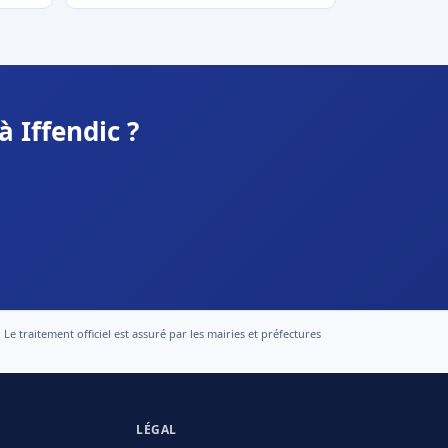
 Iffendic ?
 traitement officiel est assuré par les mairies et préfectures
LÉGAL