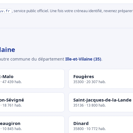
, service public officiel. Une fois votre créneau identifié, revenez prépa
uv.fr
laine
e autre commune du département
Ille-et-Vilaine (35)
.
t-Malo
Fougères
· 47 439 hab.
35300 · 20 307 hab.
on-Sévigné
Saint-Jacques-de-la-Lande
· 18 761 hab.
35136 · 13 800 hab.
eaugiron
Dinard
· 10 845 hab.
35800 · 10 772 hab.