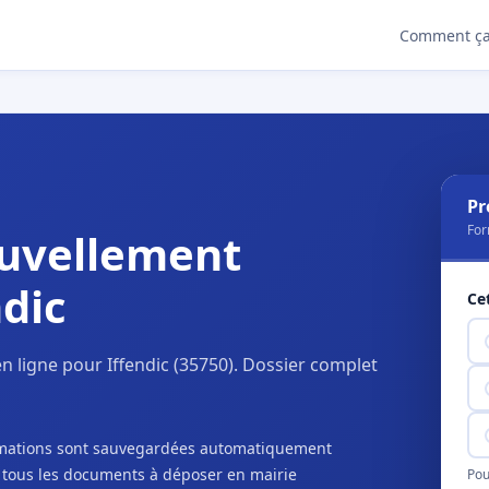
Comment ça
Pr
For
uvellement
ndic
Ce
 ligne pour Iffendic (35750). Dossier complet
ormations sont sauvegardées automatiquement
c tous les documents à déposer en mairie
Pou