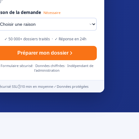
)"
ison de la demande
Nécessaire
✓ 50 000+ dossiers traités · ✓ Réponse en 24h
Préparer mon dossier
Formulaire sécurisé · Données chiffrées · Indépendant de
l'administration
écurisé SSL
10 min en moyenne
Données protégées