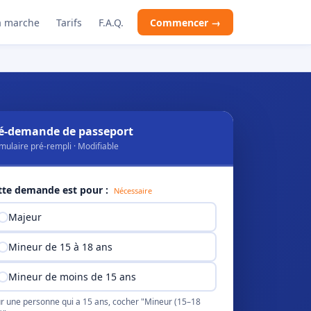
 marche
Tarifs
F.A.Q.
Commencer →
é-demande de passeport
mulaire pré-rempli · Modifiable
tte demande est pour :
Nécessaire
Majeur
Mineur de 15 à 18 ans
Mineur de moins de 15 ans
r une personne qui a 15 ans, cocher "Mineur (15–18