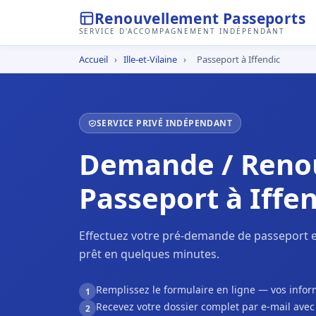
Renouvellement Passeports
SERVICE D'ACCOMPAGNEMENT INDÉPENDANT
Accueil
›
Ille-et-Vilaine
›
Passeport à Iffendic
SERVICE PRIVÉ INDÉPENDANT
Demande / Reno
Passeport à Iffe
Effectuez votre pré-demande de passeport en
prêt en quelques minutes.
Remplissez le formulaire en ligne — vos inf
1
Recevez votre dossier complet par e-mail ave
2