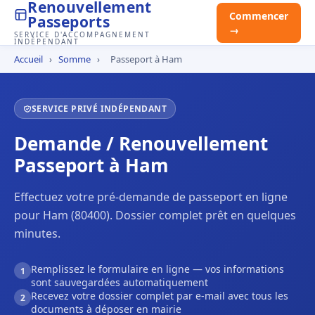
Renouvellement
Commencer
Passeports
→
SERVICE D'ACCOMPAGNEMENT
INDÉPENDANT
Accueil
›
Somme
›
Passeport à Ham
SERVICE PRIVÉ INDÉPENDANT
Demande / Renouvellement
Passeport à Ham
Effectuez votre pré-demande de passeport en ligne
pour Ham (80400). Dossier complet prêt en quelques
minutes.
Remplissez le formulaire en ligne — vos informations
1
sont sauvegardées automatiquement
Recevez votre dossier complet par e-mail avec tous les
2
documents à déposer en mairie