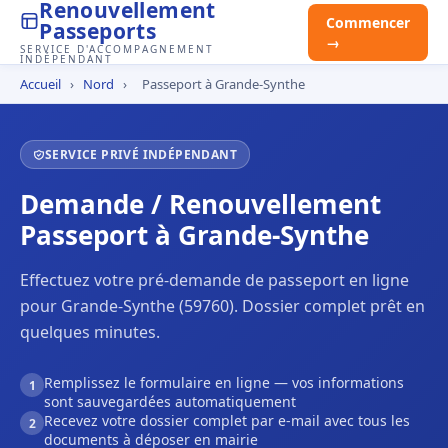
Renouvellement
Commencer
Passeports
→
SERVICE D'ACCOMPAGNEMENT
INDÉPENDANT
Accueil
›
Nord
›
Passeport à Grande-Synthe
SERVICE PRIVÉ INDÉPENDANT
Demande / Renouvellement
Passeport à Grande-Synthe
Effectuez votre pré-demande de passeport en ligne
pour Grande-Synthe (59760). Dossier complet prêt en
quelques minutes.
Remplissez le formulaire en ligne — vos informations
1
sont sauvegardées automatiquement
Recevez votre dossier complet par e-mail avec tous les
2
documents à déposer en mairie