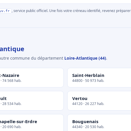
, service public officiel. Une fois votre créneau identifié, revenez prépa
uv.fr
antique
e autre commune du département
Loire-Atlantique (44)
.
t-Nazaire
Saint-Herblain
· 74 568 hab.
44800 · 50 973 hab.
ult
Vertou
· 28 534 hab.
44120 · 26 227 hab.
hapelle-sur-Erdre
Bouguenais
· 20 690 hab.
44340 · 20 530 hab.