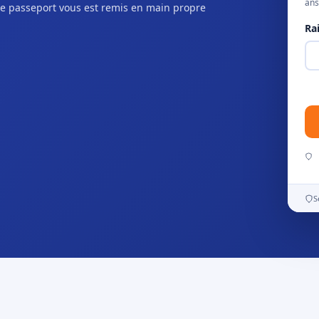
ans
e passeport vous est remis en main propre
Ra
S