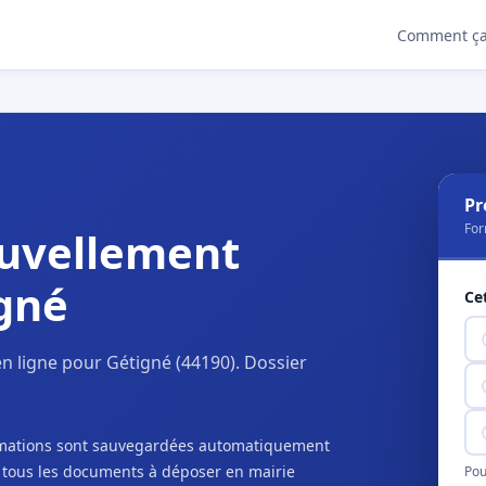
Comment ça
Pr
For
uvellement
gné
Ce
n ligne pour Gétigné (44190). Dossier
ormations sont sauvegardées automatiquement
c tous les documents à déposer en mairie
Pou