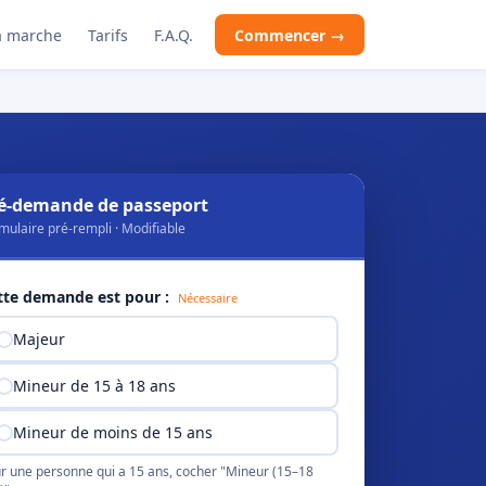
 marche
Tarifs
F.A.Q.
Commencer →
é-demande de passeport
mulaire pré-rempli · Modifiable
tte demande est pour :
Nécessaire
Majeur
Mineur de 15 à 18 ans
Mineur de moins de 15 ans
r une personne qui a 15 ans, cocher "Mineur (15–18