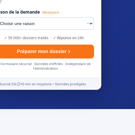
)"
ison de la demande
Nécessaire
✓ 50 000+ dossiers traités · ✓ Réponse en 24h
Préparer mon dossier
Formulaire sécurisé · Données chiffrées · Indépendant de
l'administration
écurisé SSL
10 min en moyenne
Données protégées