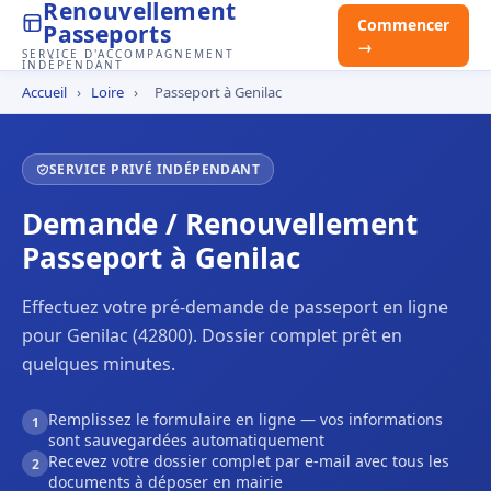
Renouvellement
Commencer
Passeports
→
SERVICE D'ACCOMPAGNEMENT
INDÉPENDANT
Accueil
›
Loire
›
Passeport à Genilac
SERVICE PRIVÉ INDÉPENDANT
Demande / Renouvellement
Passeport à Genilac
Effectuez votre pré-demande de passeport en ligne
pour Genilac (42800). Dossier complet prêt en
quelques minutes.
Remplissez le formulaire en ligne — vos informations
1
sont sauvegardées automatiquement
Recevez votre dossier complet par e-mail avec tous les
2
documents à déposer en mairie