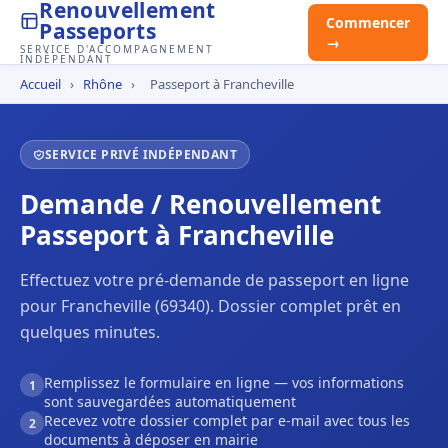
Renouvellement
Commencer
Passeports
→
SERVICE D'ACCOMPAGNEMENT
INDÉPENDANT
Accueil
›
Rhône
›
Passeport à Francheville
SERVICE PRIVÉ INDÉPENDANT
Demande / Renouvellement
Passeport à Francheville
Effectuez votre pré-demande de passeport en ligne
pour Francheville (69340). Dossier complet prêt en
quelques minutes.
Remplissez le formulaire en ligne — vos informations
1
sont sauvegardées automatiquement
Recevez votre dossier complet par e-mail avec tous les
2
documents à déposer en mairie