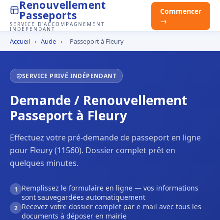
Renouvellement
Commencer
Passeports
→
SERVICE D'ACCOMPAGNEMENT
INDÉPENDANT
Accueil
›
Aude
›
Passeport à Fleury
SERVICE PRIVÉ INDÉPENDANT
Demande / Renouvellement
Passeport à Fleury
Effectuez votre pré-demande de passeport en ligne
pour Fleury (11560). Dossier complet prêt en
quelques minutes.
Remplissez le formulaire en ligne — vos informations
1
sont sauvegardées automatiquement
Recevez votre dossier complet par e-mail avec tous les
2
documents à déposer en mairie