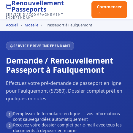
Renouvellement
Commencer
Passeports
→
SERVICE D'ACCOMPAGNEMENT
INDÉPENDANT
Accueil
›
Moselle
›
Passeport à Faulquemont
SERVICE PRIVÉ INDÉPENDANT
Demande / Renouvellement
Passeport à Faulquemont
Effectuez votre pré-demande de passeport en ligne
pour Faulquemont (57380). Dossier complet prêt en
quelques minutes.
Remplissez le formulaire en ligne — vos informations
1
sont sauvegardées automatiquement
Recevez votre dossier complet par e-mail avec tous les
2
documents à déposer en mairie