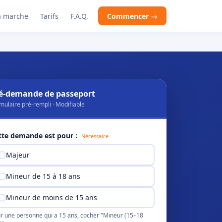
 marche
Tarifs
F.A.Q.
Commencer →
é-demande de passeport
mulaire pré-rempli · Modifiable
tte demande est pour :
Nécessaire
Majeur
Mineur de 15 à 18 ans
Mineur de moins de 15 ans
r une personne qui a 15 ans, cocher "Mineur (15–18