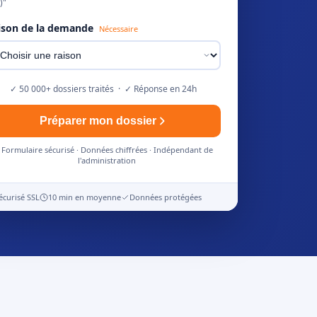
)"
ison de la demande
Nécessaire
✓ 50 000+ dossiers traités · ✓ Réponse en 24h
Préparer mon dossier
Formulaire sécurisé · Données chiffrées · Indépendant de
l'administration
écurisé SSL
10 min en moyenne
Données protégées