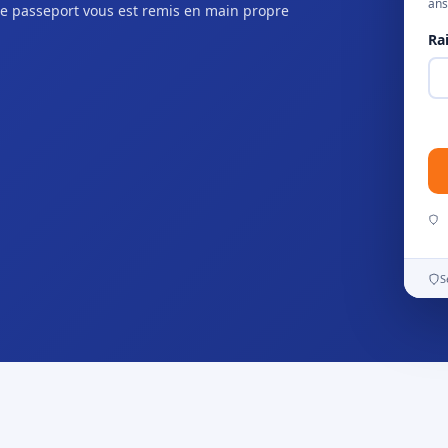
ans
e passeport vous est remis en main propre
Ra
S