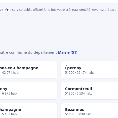
, service public officiel. Une fois votre créneau identifié, revenez prépa
uv.fr
e autre commune du département
Marne (51)
.
lons-en-Champagne
Épernay
· 42 971 hab.
51200 · 22 174 hab.
heny
Cormontreuil
· 6 975 hab.
51350 · 6 534 hab.
Champagne
Bezannes
· 5 103 hab.
51430 · 5 039 hab.