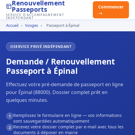
Renouvellement
Commencer
Passeports
→
SERVICE D'ACCOMPAGNEMENT
INDÉPENDANT
Accueil
›
Vosges
›
Passeport à Épinal
SERVICE PRIVÉ INDÉPENDANT
Demande / Renouvellement
Passeport à Épinal
Effectuez votre pré-demande de passeport en ligne
pour Épinal (88000). Dossier complet prêt en
quelques minutes.
Remplissez le formulaire en ligne — vos informations
1
sont sauvegardées automatiquement
Recevez votre dossier complet par e-mail avec tous les
2
documents à déposer en mairie