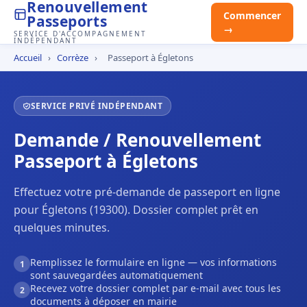
Renouvellement
Commencer
Passeports
→
SERVICE D'ACCOMPAGNEMENT
INDÉPENDANT
Accueil
›
Corrèze
›
Passeport à Égletons
SERVICE PRIVÉ INDÉPENDANT
Demande / Renouvellement
Passeport à Égletons
Effectuez votre pré-demande de passeport en ligne
pour Égletons (19300). Dossier complet prêt en
quelques minutes.
Remplissez le formulaire en ligne — vos informations
1
sont sauvegardées automatiquement
Recevez votre dossier complet par e-mail avec tous les
2
documents à déposer en mairie