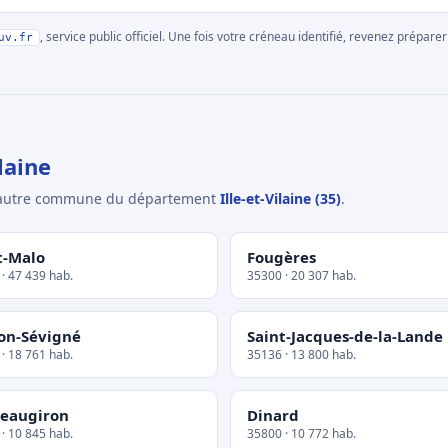
, service public officiel. Une fois votre créneau identifié, revenez prépa
uv.fr
laine
e autre commune du département
Ille-et-Vilaine (35)
.
t-Malo
Fougères
· 47 439 hab.
35300 · 20 307 hab.
on-Sévigné
Saint-Jacques-de-la-Lande
· 18 761 hab.
35136 · 13 800 hab.
eaugiron
Dinard
· 10 845 hab.
35800 · 10 772 hab.