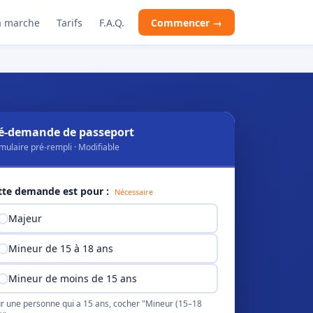
 marche
Tarifs
F.A.Q.
Commencer →
é-demande de passeport
mulaire pré-rempli · Modifiable
tte demande est pour :
Nécessaire
Majeur
Mineur de 15 à 18 ans
Mineur de moins de 15 ans
r une personne qui a 15 ans, cocher "Mineur (15–18