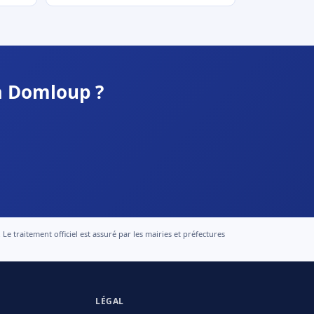
à Domloup ?
 traitement officiel est assuré par les mairies et préfectures
LÉGAL