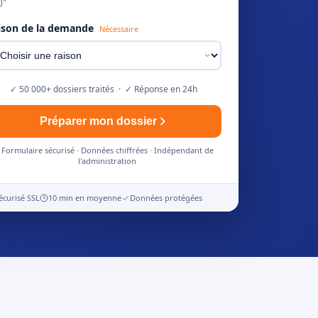
)"
ison de la demande
Nécessaire
✓ 50 000+ dossiers traités · ✓ Réponse en 24h
Préparer mon dossier
Formulaire sécurisé · Données chiffrées · Indépendant de
l'administration
écurisé SSL
10 min en moyenne
Données protégées