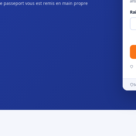
ans
e passeport vous est remis en main propre
Ra
S