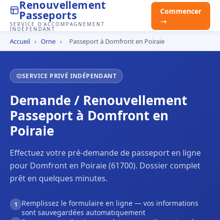
Renouvellement
Commencer
Passeports
→
SERVICE D'ACCOMPAGNEMENT
INDÉPENDANT
Accueil
›
Orne
›
Passeport à Domfront en Poiraie
SERVICE PRIVÉ INDÉPENDANT
Demande / Renouvellement
Passeport à Domfront en
Poiraie
Effectuez votre pré-demande de passeport en ligne
pour Domfront en Poiraie (61700). Dossier complet
prêt en quelques minutes.
Remplissez le formulaire en ligne — vos informations
1
sont sauvegardées automatiquement