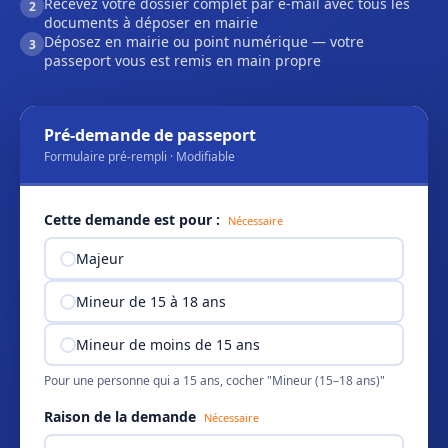
Recevez votre dossier complet par e-mail avec tous les
2
documents à déposer en mairie
Déposez en mairie ou point numérique — votre
3
passeport vous est remis en main propre
Pré-demande de passeport
Formulaire pré-rempli · Modifiable
Cette demande est pour :
Nécessaire
Majeur
Mineur de 15 à 18 ans
Mineur de moins de 15 ans
Pour une personne qui a 15 ans, cocher "Mineur (15–18 ans)"
Raison de la demande
Nécessaire