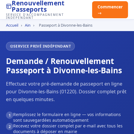
Renouvellement
Commencer
Passeports
→
SERVICE D'ACCOMPAGNEMENT
INDÉPENDANT
Accueil
›
Ain
›
Passeport à Divonne-les-Bains
SERVICE PRIVÉ INDÉPENDANT
Demande / Renouvellement
Passeport à Divonne-les-Bains
Effectuez votre pré-demande de passeport en ligne
pour Divonne-les-Bains (01220). Dossier complet prêt
en quelques minutes.
Remplissez le formulaire en ligne — vos informations
1
sont sauvegardées automatiquement
Recevez votre dossier complet par e-mail avec tous les
2
documents à déposer en mairie