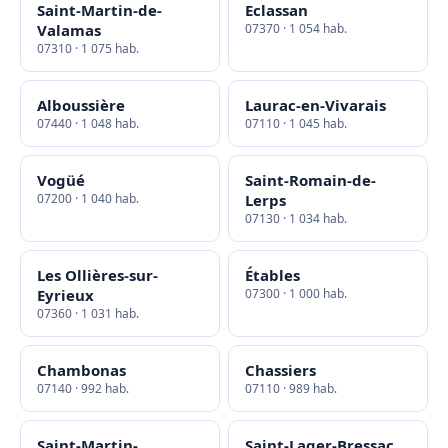
Saint-Martin-de-
Eclassan
Valamas
07370 · 1 054 hab.
07310 · 1 075 hab.
Alboussière
Laurac-en-Vivarais
07440 · 1 048 hab.
07110 · 1 045 hab.
Vogüé
Saint-Romain-de-
07200 · 1 040 hab.
Lerps
07130 · 1 034 hab.
Les Ollières-sur-
Étables
Eyrieux
07300 · 1 000 hab.
07360 · 1 031 hab.
Chambonas
Chassiers
07140 · 992 hab.
07110 · 989 hab.
Saint-Martin-
Saint-Lager-Bressac