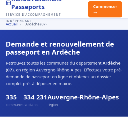
Passeports
Commencer
→
SERVICE D'ACCOMPAGNEMENT
INDÉPENDANT
Accueil
›
Ardèche (07)
Demande et renouvellement de
passeport en Ardèche
Retrouvez toutes les communes du département
Ardèche
(07)
, en région Auvergne-Rhône-Alpes. Effectuez votre pré-
demande de passeport en ligne et obtenez un dossier
complet prêt à déposer en mairie.
335
334 231
Auvergne-Rhône-Alpes
communes
habitants
région