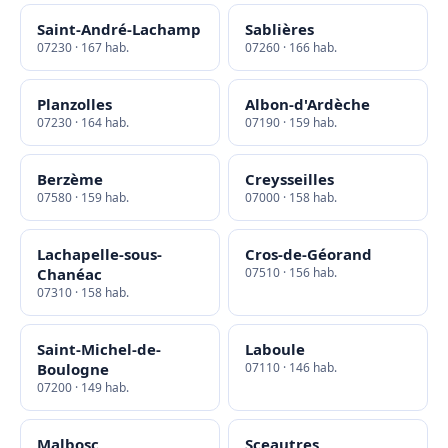
Saint-André-Lachamp
Sablières
07230 · 167 hab.
07260 · 166 hab.
Planzolles
Albon-d'Ardèche
07230 · 164 hab.
07190 · 159 hab.
Berzème
Creysseilles
07580 · 159 hab.
07000 · 158 hab.
Lachapelle-sous-
Cros-de-Géorand
Chanéac
07510 · 156 hab.
07310 · 158 hab.
Saint-Michel-de-
Laboule
Boulogne
07110 · 146 hab.
07200 · 149 hab.
Malbosc
Sceautres