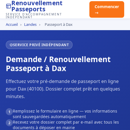
Renouvellement
Commencer
Passeports
→
SERVICE D'ACCOMPAGNEMENT
INDÉPENDANT
Accueil
›
Landes
›
Passeport à Dax
SERVICE PRIVÉ INDÉPENDANT
Demande / Renouvellement
Passeport à Dax
Effectuez votre pré-demande de passeport en ligne
pour Dax (40100). Dossier complet prêt en quelques
minutes.
Remplissez le formulaire en ligne — vos informations
1
sont sauvegardées automatiquement
Recevez votre dossier complet par e-mail avec tous les
2
documents à déposer en mairie