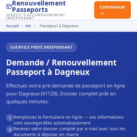
Renouvellement
Commencer
Passeports
→
SERVICE D'ACCOMPAGNEMENT
INDÉPENDANT
Accueil
›
Ain
›
Passeport à Dagneux
SERVICE PRIVÉ INDÉPENDANT
Demande / Renouvellement
Passeport à Dagneux
Effectuez votre pré-demande de passeport en ligne
pour Dagneux (01120). Dossier complet prêt en
quelques minutes.
Remplissez le formulaire en ligne — vos informations
1
sont sauvegardées automatiquement
Recevez votre dossier complet par e-mail avec tous les
2
documents à déposer en mairie