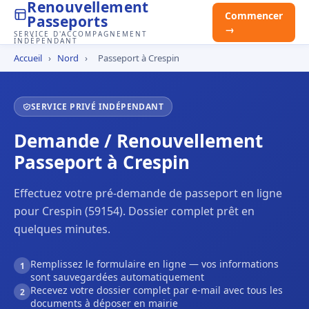
Renouvellement
Commencer
Passeports
→
SERVICE D'ACCOMPAGNEMENT
INDÉPENDANT
Accueil
›
Nord
›
Passeport à Crespin
SERVICE PRIVÉ INDÉPENDANT
Demande / Renouvellement
Passeport à Crespin
Effectuez votre pré-demande de passeport en ligne
pour Crespin (59154). Dossier complet prêt en
quelques minutes.
Remplissez le formulaire en ligne — vos informations
1
sont sauvegardées automatiquement
Recevez votre dossier complet par e-mail avec tous les
2
documents à déposer en mairie