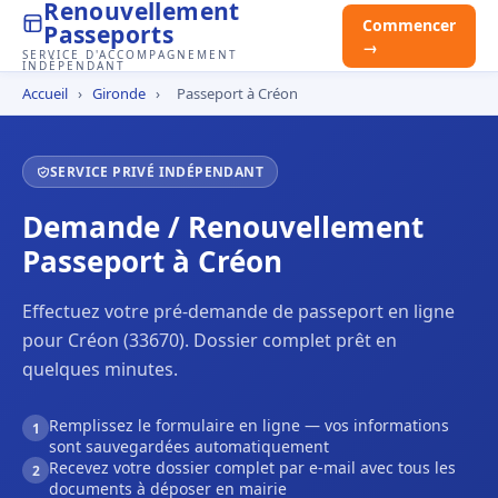
Renouvellement
Commencer
Passeports
→
SERVICE D'ACCOMPAGNEMENT
INDÉPENDANT
Accueil
›
Gironde
›
Passeport à Créon
SERVICE PRIVÉ INDÉPENDANT
Demande / Renouvellement
Passeport à Créon
Effectuez votre pré-demande de passeport en ligne
pour Créon (33670). Dossier complet prêt en
quelques minutes.
Remplissez le formulaire en ligne — vos informations
1
sont sauvegardées automatiquement
Recevez votre dossier complet par e-mail avec tous les
2
documents à déposer en mairie