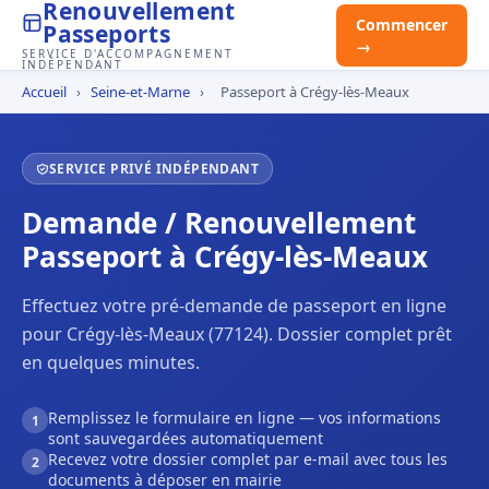
Renouvellement
Commencer
Passeports
→
SERVICE D'ACCOMPAGNEMENT
INDÉPENDANT
Accueil
›
Seine-et-Marne
›
Passeport à Crégy-lès-Meaux
SERVICE PRIVÉ INDÉPENDANT
Demande / Renouvellement
Passeport à Crégy-lès-Meaux
Effectuez votre pré-demande de passeport en ligne
pour Crégy-lès-Meaux (77124). Dossier complet prêt
en quelques minutes.
Remplissez le formulaire en ligne — vos informations
1
sont sauvegardées automatiquement
Recevez votre dossier complet par e-mail avec tous les
2
documents à déposer en mairie