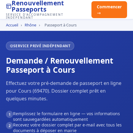
Renouvellement
Commencer
Passeports
→
SERVICE D'ACCOMPAGNEMENT
INDÉPENDANT
Accueil
›
Rhône
›
Passeport à Cours
SERVICE PRIVÉ INDÉPENDANT
Demande / Renouvellement
Passeport à Cours
Effectuez votre pré-demande de passeport en ligne
pour Cours (69470). Dossier complet prêt en
quelques minutes.
Remplissez le formulaire en ligne — vos informations
1
sont sauvegardées automatiquement
Recevez votre dossier complet par e-mail avec tous les
2
documents à déposer en mairie