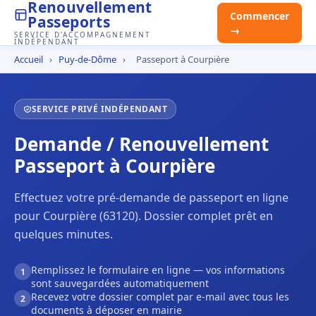
Renouvellement
Commencer
Passeports
→
SERVICE D'ACCOMPAGNEMENT
INDÉPENDANT
Accueil
›
Puy-de-Dôme
›
Passeport à Courpière
SERVICE PRIVÉ INDÉPENDANT
Demande / Renouvellement
Passeport à Courpière
Effectuez votre pré-demande de passeport en ligne
pour Courpière (63120). Dossier complet prêt en
quelques minutes.
Remplissez le formulaire en ligne — vos informations
1
sont sauvegardées automatiquement
Recevez votre dossier complet par e-mail avec tous les
2
documents à déposer en mairie