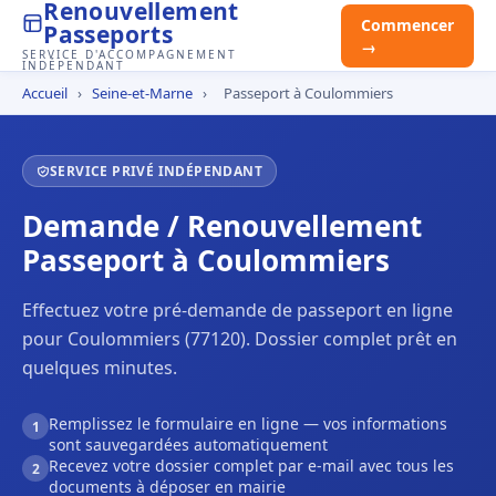
Renouvellement
Commencer
Passeports
→
SERVICE D'ACCOMPAGNEMENT
INDÉPENDANT
Accueil
›
Seine-et-Marne
›
Passeport à Coulommiers
SERVICE PRIVÉ INDÉPENDANT
Demande / Renouvellement
Passeport à Coulommiers
Effectuez votre pré-demande de passeport en ligne
pour Coulommiers (77120). Dossier complet prêt en
quelques minutes.
Remplissez le formulaire en ligne — vos informations
1
sont sauvegardées automatiquement
Recevez votre dossier complet par e-mail avec tous les
2
documents à déposer en mairie