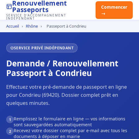
Renouvellement
Commencer
Passeports
→
SERVICE D'ACCOMPAGNEMENT
INDÉPENDANT
Accueil
›
Rhône
›
Passeport à Condrieu
SERVICE PRIVÉ INDÉPENDANT
Demande / Renouvellement
Passeport à Condrieu
Effectuez votre pré-demande de passeport en ligne
pour Condrieu (69420). Dossier complet prêt en
quelques minutes.
Remplissez le formulaire en ligne — vos informations
1
sont sauvegardées automatiquement
Recevez votre dossier complet par e-mail avec tous les
2
documents à déposer en mairie