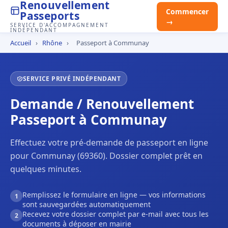
Renouvellement
Commencer
Passeports
→
SERVICE D'ACCOMPAGNEMENT
INDÉPENDANT
Accueil
›
Rhône
›
Passeport à Communay
SERVICE PRIVÉ INDÉPENDANT
Demande / Renouvellement
Passeport à Communay
Effectuez votre pré-demande de passeport en ligne
pour Communay (69360). Dossier complet prêt en
quelques minutes.
Remplissez le formulaire en ligne — vos informations
1
sont sauvegardées automatiquement
Recevez votre dossier complet par e-mail avec tous les
2
documents à déposer en mairie