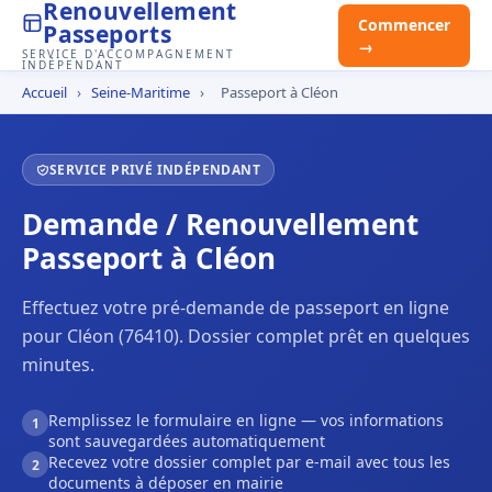
Renouvellement
Commencer
Passeports
→
SERVICE D'ACCOMPAGNEMENT
INDÉPENDANT
Accueil
›
Seine-Maritime
›
Passeport à Cléon
SERVICE PRIVÉ INDÉPENDANT
Demande / Renouvellement
Passeport à Cléon
Effectuez votre pré-demande de passeport en ligne
pour Cléon (76410). Dossier complet prêt en quelques
minutes.
Remplissez le formulaire en ligne — vos informations
1
sont sauvegardées automatiquement
Recevez votre dossier complet par e-mail avec tous les
2
documents à déposer en mairie