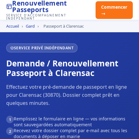
Renouvellement
Commencer
Passeports
→
SERVICE D'ACCOMPAGNEMENT
INDÉPENDANT
Accueil
›
Gard
›
Passeport à Clarensac
SERVICE PRIVÉ INDÉPENDANT
Demande / Renouvellement
Passeport à Clarensac
Effectuez votre pré-demande de passeport en ligne
pour Clarensac (30870). Dossier complet prêt en
quelques minutes.
Remplissez le formulaire en ligne — vos informations
1
sont sauvegardées automatiquement
Recevez votre dossier complet par e-mail avec tous les
2
documents à déposer en mairie