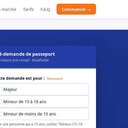
 marche
Tarifs
F.A.Q.
Commencer →
é-demande de passeport
mulaire pré-rempli · Modifiable
tte demande est pour :
Nécessaire
Majeur
Mineur de 15 à 18 ans
Mineur de moins de 15 ans
r une personne qui a 15 ans, cocher "Mineur (15–18