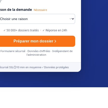
)"
ison de la demande
Nécessaire
✓ 50 000+ dossiers traités · ✓ Réponse en 24h
Préparer mon dossier
Formulaire sécurisé · Données chiffrées · Indépendant de
l'administration
écurisé SSL
10 min en moyenne
Données protégées