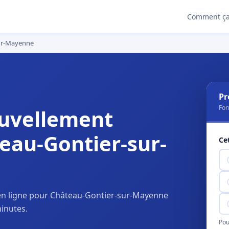
Comment ça
sur-Mayenne
Pr
For
uvellement
eau-Gontier-sur-
Ce
en ligne pour Château-Gontier-sur-Mayenne
inutes.
Pou