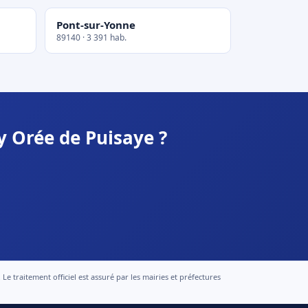
Pont-sur-Yonne
89140 · 3 391 hab.
y Orée de Puisaye ?
 traitement officiel est assuré par les mairies et préfectures