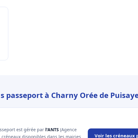
us passeport à Charny Orée de Puisay
asseport est gérée par
l'ANTS
(Agence
Voir les créneaux
es créneaux disponibles dans les mairies