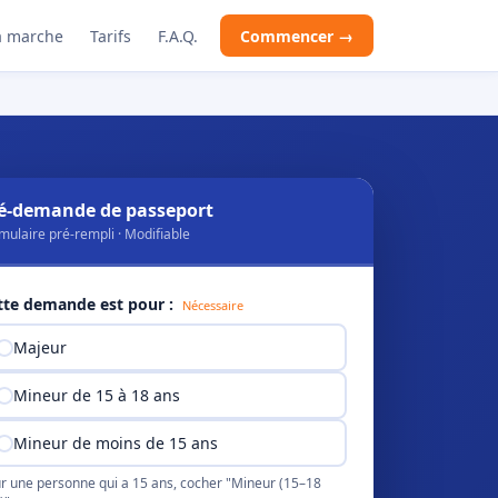
 marche
Tarifs
F.A.Q.
Commencer →
é-demande de passeport
mulaire pré-rempli · Modifiable
tte demande est pour :
Nécessaire
Majeur
Mineur de 15 à 18 ans
Mineur de moins de 15 ans
r une personne qui a 15 ans, cocher "Mineur (15–18