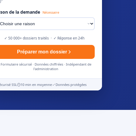
)"
ison de la demande
Nécessaire
✓ 50 000+ dossiers traités · ✓ Réponse en 24h
Préparer mon dossier
Formulaire sécurisé · Données chiffrées · Indépendant de
l'administration
écurisé SSL
10 min en moyenne
Données protégées