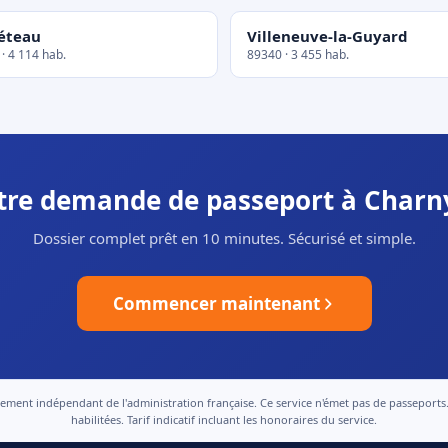
éteau
Villeneuve-la-Guyard
· 4 114 hab.
89340 · 3 455 hab.
otre demande de passeport à Charn
Dossier complet prêt en 10 minutes. Sécurisé et simple.
Commencer maintenant
nt indépendant de l'administration française. Ce service n'émet pas de passeports. Le
habilitées. Tarif indicatif incluant les honoraires du service.