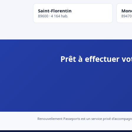
Saint-Florentin
Mon
89600 · 4 164 hab.
89470 
Prêt à effectuer v
Renouvellement Passeports est un service privé d'accompagneme