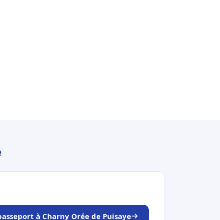
e
 passeport à Charny Orée de Puisaye