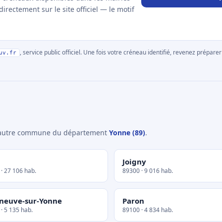
rectement sur le site officiel — le motif
, service public officiel. Une fois votre créneau identifié, revenez prépa
uv.fr
e autre commune du département
Yonne (89)
.
Joigny
· 27 106 hab.
89300 · 9 016 hab.
eneuve-sur-Yonne
Paron
· 5 135 hab.
89100 · 4 834 hab.