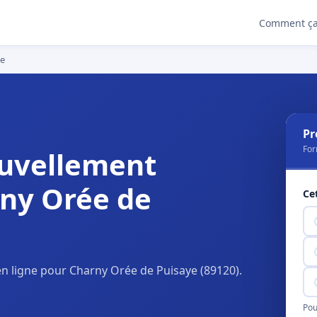
Comment ça
ye
Pr
For
uvellement
rny Orée de
Ce
n ligne pour Charny Orée de Puisaye (89120).
Pou