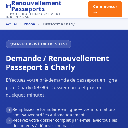
Renouvellement
Commencer
Passeports
→
SERVICE D'ACCOMPAGNEMENT
INDÉPENDANT
Accueil
›
Rhône
›
Passeport à Charly
SERVICE PRIVÉ INDÉPENDANT
Demande / Renouvellement
Passeport à Charly
Effectuez votre pré-demande de passeport en ligne
pour Charly (69390). Dossier complet prêt en
quelques minutes.
Remplissez le formulaire en ligne — vos informations
1
sont sauvegardées automatiquement
Recevez votre dossier complet par e-mail avec tous les
2
documents à déposer en mairie