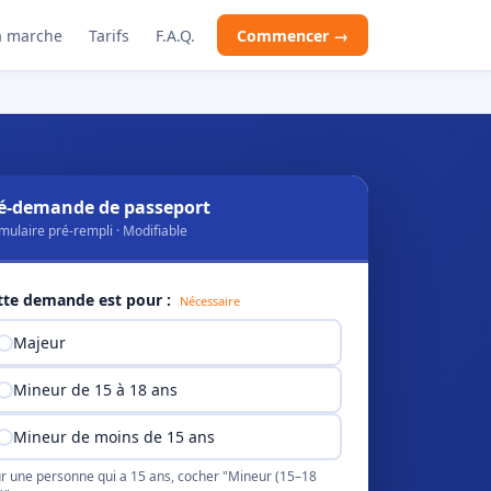
 marche
Tarifs
F.A.Q.
Commencer →
é-demande de passeport
mulaire pré-rempli · Modifiable
tte demande est pour :
Nécessaire
Majeur
Mineur de 15 à 18 ans
Mineur de moins de 15 ans
r une personne qui a 15 ans, cocher "Mineur (15–18