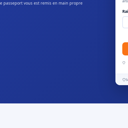
ans
e passeport vous est remis en main propre
Ra
S