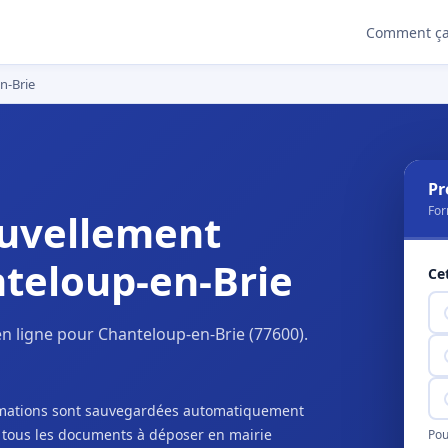
Comment ça
n-Brie
Pr
For
uvellement
teloup-en-Brie
Ce
n ligne pour Chanteloup-en-Brie (77600).
ormations sont sauvegardées automatiquement
c tous les documents à déposer en mairie
Pou