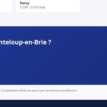
Torcy
77200 · 22 810 hab.
nteloup-en-Brie ?
 traitement officiel est assuré par les mairies et préfectures