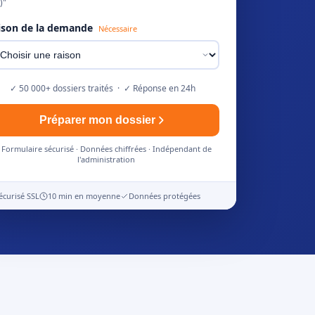
)"
ison de la demande
Nécessaire
✓ 50 000+ dossiers traités · ✓ Réponse en 24h
Préparer mon dossier
Formulaire sécurisé · Données chiffrées · Indépendant de
l'administration
écurisé SSL
10 min en moyenne
Données protégées