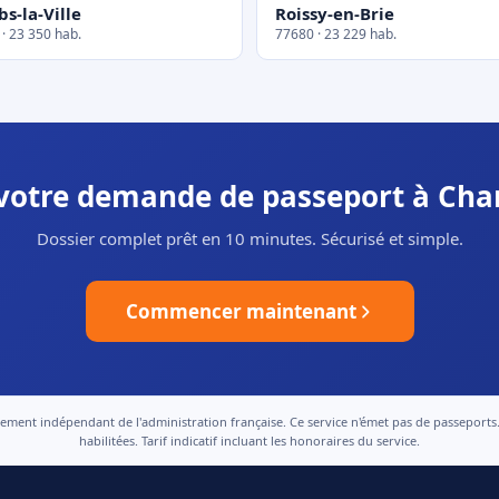
s-la-Ville
Roissy-en-Brie
· 23 350 hab.
77680 · 23 229 hab.
 votre demande de passeport à Cha
Dossier complet prêt en 10 minutes. Sécurisé et simple.
Commencer maintenant
nt indépendant de l'administration française. Ce service n'émet pas de passeports. Le
habilitées. Tarif indicatif incluant les honoraires du service.