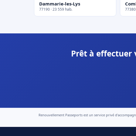
Dammarie-les-Lys
Comb
77190 · 23 559 hab.
77380 
Prêt à effectuer
Renouvellement Passeports est un service privé d'accompagneme