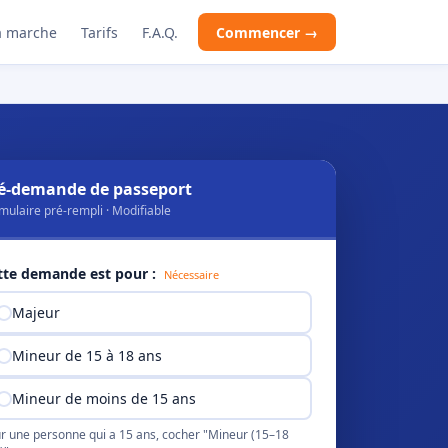
 marche
Tarifs
F.A.Q.
Commencer →
é-demande de passeport
mulaire pré-rempli · Modifiable
tte demande est pour :
Nécessaire
Majeur
Mineur de 15 à 18 ans
Mineur de moins de 15 ans
r une personne qui a 15 ans, cocher "Mineur (15–18