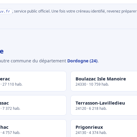
, service public officiel. Une fois votre créneau identifié, revenez prépa
uv.fr
e
e autre commune du département
Dordogne (24)
.
erac
Boulazac Isle Manoire
· 27 110 hab.
24330 · 10 759 hab.
issac
Terrasson-Lavilledieu
· 7 372 hab.
24120 · 6 218 hab.
lhac
Prigonrieux
· 4 757 hab.
24130 · 4 374 hab.