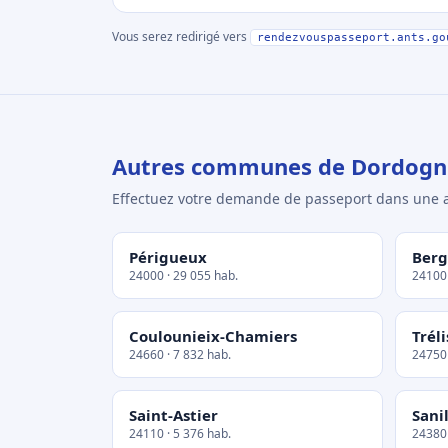
Vous serez redirigé vers
rendezvouspasseport.ants.go
Autres communes de Dordogn
Effectuez votre demande de passeport dans un
Périgueux
Berg
24000 · 29 055 hab.
24100 
Coulounieix-Chamiers
Trél
24660 · 7 832 hab.
24750 
Saint-Astier
Sani
24110 · 5 376 hab.
24380 