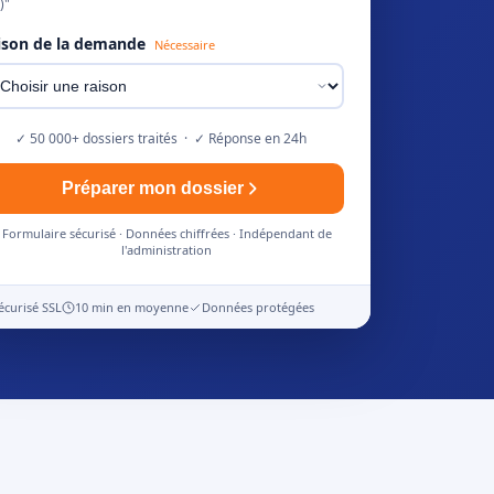
)"
ison de la demande
Nécessaire
✓ 50 000+ dossiers traités · ✓ Réponse en 24h
Préparer mon dossier
Formulaire sécurisé · Données chiffrées · Indépendant de
l'administration
écurisé SSL
10 min en moyenne
Données protégées