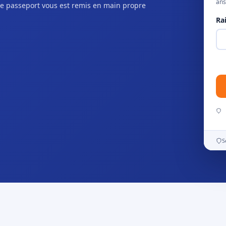
ans
e passeport vous est remis en main propre
Ra
S