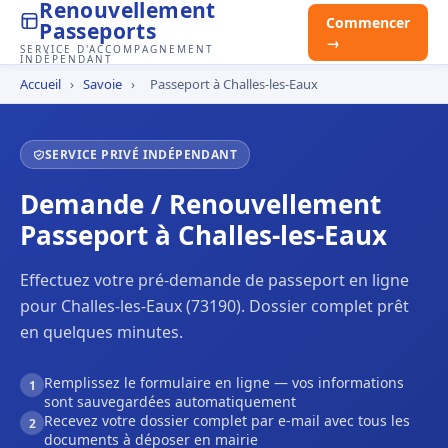
Renouvellement
Commencer
Passeports
→
SERVICE D'ACCOMPAGNEMENT
INDÉPENDANT
Accueil
›
Savoie
›
Passeport à Challes-les-Eaux
SERVICE PRIVÉ INDÉPENDANT
Demande / Renouvellement
Passeport à Challes-les-Eaux
Effectuez votre pré-demande de passeport en ligne
pour Challes-les-Eaux (73190). Dossier complet prêt
en quelques minutes.
Remplissez le formulaire en ligne — vos informations
1
sont sauvegardées automatiquement
Recevez votre dossier complet par e-mail avec tous les
2
documents à déposer en mairie