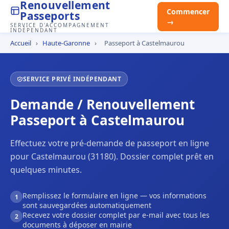
Renouvellement
Commencer
Passeports
→
SERVICE D'ACCOMPAGNEMENT
INDÉPENDANT
Accueil
›
Haute-Garonne
›
Passeport à Castelmaurou
SERVICE PRIVÉ INDÉPENDANT
Demande / Renouvellement
Passeport à Castelmaurou
Effectuez votre pré-demande de passeport en ligne
pour Castelmaurou (31180). Dossier complet prêt en
quelques minutes.
Remplissez le formulaire en ligne — vos informations
1
sont sauvegardées automatiquement
Recevez votre dossier complet par e-mail avec tous les
2
documents à déposer en mairie