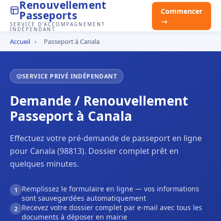
Renouvellement
Commencer
Passeports
→
SERVICE D'ACCOMPAGNEMENT
INDÉPENDANT
Accueil
›
Passeport à Canala
SERVICE PRIVÉ INDÉPENDANT
Demande / Renouvellement
Passeport à Canala
Effectuez votre pré-demande de passeport en ligne
pour Canala (98813). Dossier complet prêt en
quelques minutes.
Remplissez le formulaire en ligne — vos informations
1
sont sauvegardées automatiquement
Recevez votre dossier complet par e-mail avec tous les
2
documents à déposer en mairie