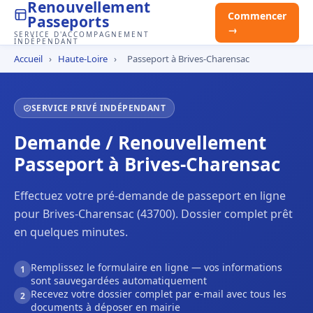
Renouvellement
Commencer
Passeports
→
SERVICE D'ACCOMPAGNEMENT
INDÉPENDANT
Accueil
›
Haute-Loire
›
Passeport à Brives-Charensac
SERVICE PRIVÉ INDÉPENDANT
Demande / Renouvellement
Passeport à Brives-Charensac
Effectuez votre pré-demande de passeport en ligne
pour Brives-Charensac (43700). Dossier complet prêt
en quelques minutes.
Remplissez le formulaire en ligne — vos informations
1
sont sauvegardées automatiquement
Recevez votre dossier complet par e-mail avec tous les
2
documents à déposer en mairie