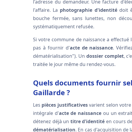
l'adresse du demandeur. Une facture d'élec
l'affaire. La
photographie d'identité
doit ê
bouche fermée, sans lunettes, non décou
systématiquement refusée.
Si votre commune de naissance a effectué 
pas à fournir d'
acte de naissance
. Vérifi
dématérialisation"). Un
dossier complet
, c
traitée le jour même du rendez-vous.
Quels documents fournir selo
Gaillarde ?
Les
pièces justificatives
varient selon votre
intégrale d'
acte de naissance
ou un extrait
détenez déjà un
titre d'identité
en cours de
dématérialisation
. En cas d'acquisition de 