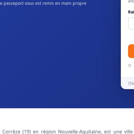
ans
e passeport vous est remis en main propre
Ra
S
a Corrèze (19) en région Nouvelle-Aquitaine, est une ville