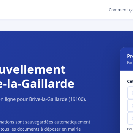
Comment ça
Pr
For
uvellement
-la-Gaillarde
Ce
ligne pour Brive-la-Gaillarde (19100).
ormations sont sauvegardées automatiquement
c tous les documents à déposer en mairie
Pou