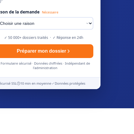
)"
ison de la demande
Nécessaire
✓ 50 000+ dossiers traités · ✓ Réponse en 24h
Préparer mon dossier
Formulaire sécurisé · Données chiffrées · Indépendant de
l'administration
écurisé SSL
10 min en moyenne
Données protégées