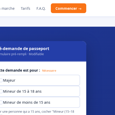
 marche
Tarifs
F.A.Q.
Commencer →
é-demande de passeport
mulaire pré-rempli · Modifiable
tte demande est pour :
Nécessaire
Majeur
Mineur de 15 à 18 ans
Mineur de moins de 15 ans
r une personne qui a 15 ans, cocher "Mineur (15–18